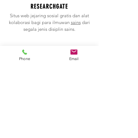
RESEARCHGATE
Situs web jejaring sosial gratis dan alat
kolaborasi bagi para ilmuwan
sains
dari
segala jenis disiplin sains.
Phone
Email
LyX
Open Source perangkat lunak pengolah
kata yang bekerja hampir sama dengan
MS Word.