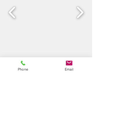
Phone
Email
Magister Teknik Sipil
Universitas
Janabadra
email:
magistertekniksipil@janabadra.ac.id
; phone:
085600062046
JL. Tentara Rakyat Mataram, No. 55-57, Bumijo,
Jetis, Kota Yogyakarta, Daerah Istimewa Yogyakarta
55231, Indonesia